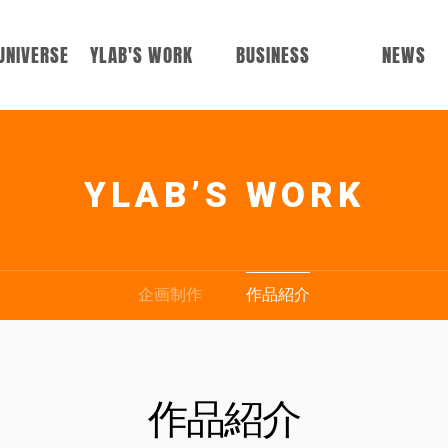
UNIVERSE
YLAB'S WORK
BUSINESS
NEWS
ERSTRING
企画制作
広告制作
ニュース
YLAB’S WORK
ESTRING
作品紹介
メディアミッ
ギャラリー
クス
翻訳事業
企画制作
作品紹介
作品紹介