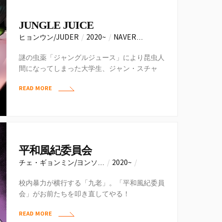
JUNGLE JUICE
ヒョンウン/JUDER
/
2020~
/
NAVER…
謎の虫薬「ジャングルジュース」により昆虫人
間になってしまった大学生、ジャン・スチャ
ン。彼はこの事実を隠しながら生きていたが、
READ MORE
ある日…
平和風紀委員会
チェ・ギョンミン/ヨンソ…
/
2020~
/
NAVER…
校内暴力が横行する「九老」。「平和風紀委員
会」がお前たちを叩き直してやる！
READ MORE