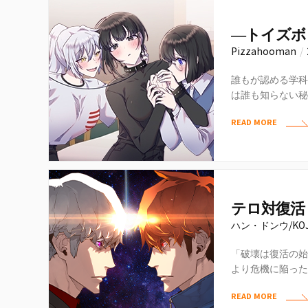
―トイズボ
Pizzahooman
/
誰もが認める学科
は誰も知らない秘
気はないが、欲求
READ MORE
る日…
テロ対復活
ハン・ドンウ/KO
「破壊は復活の始
より危機に陥った
の選択をすること
READ MORE