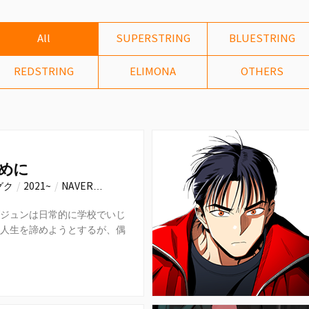
All
SUPERSTRING
BLUESTRING
REDSTRING
ELIMONA
OTHERS
めに
グク
/
2021~
/
NAVER…
ジュンは日常的に学校でいじ
人生を諦めようとするが、偶
殺人の犯人のインタビューに