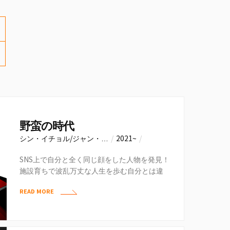
野蛮の時代
シン・イチョル/ジャン・…
/
2021~
/
NAVER…
SNS上で自分と全く同じ顔をした人物を発見！
施設育ちで波乱万丈な人生を歩む自分とは違
い、全てに恵まれているそいつ。もしや生き別
READ MORE
れた…