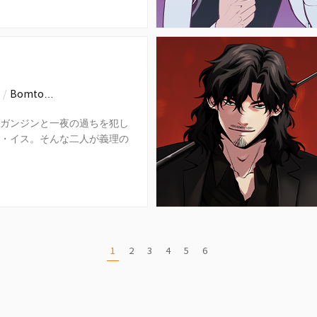
~
/
Bomto…
ガンジンと一夜の過ちを犯し
・イス。そんな二人が義理の
ることに。意図せず始まった
1
2
3
4
5
6