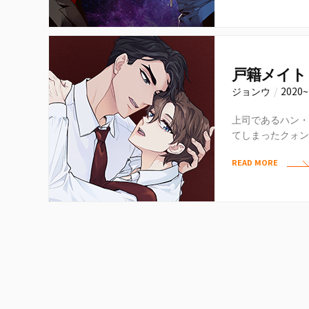
戸籍メイト
ジョンウ
/
2020
上司であるハン・
てしまったクォン
兄弟として再会す
READ MORE
同居…