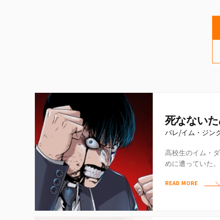
死なないた
パレ/イム・ジン
高校生のイム・ダ
めに遭っていた。
然目にした同級生
READ MORE
感銘…