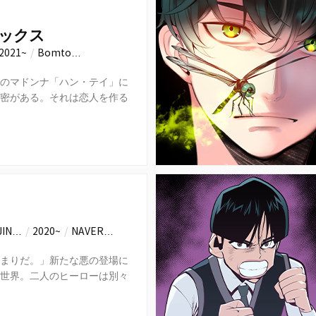
ックス
2021~
/
Bomto…
のマドンナ「ハン・テイ」に
密がある。それは恋人を作る
は解消したいということ。あ
JIN…
/
2020~
/
NAVER…
まりだ。」新たな悪の登場に
世界。二人のヒーローは別々
になるが…。