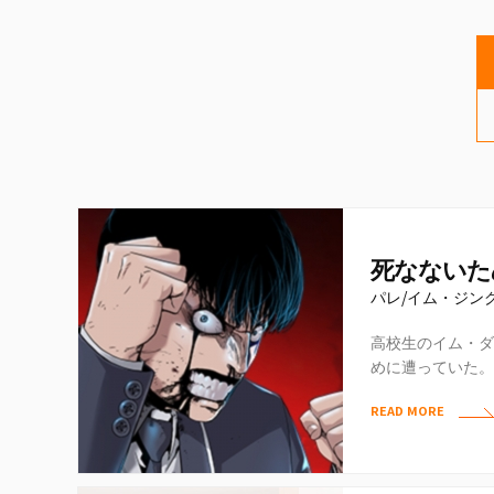
死なないた
パレ/イム・ジン
高校生のイム・ダ
めに遭っていた。
然目にした同級生
READ MORE
感銘…