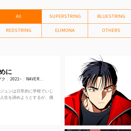
All
SUPERSTRING
BLUESTRING
REDSTRING
ELIMONA
OTHERS
めに
グク
/
2021~
/
NAVER…
ジュンは日常的に学校でいじ
人生を諦めようとするが、偶
殺人の犯人のインタビューに