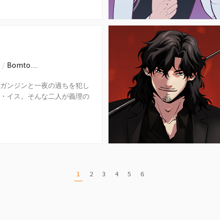
~
/
Bomto…
ガンジンと一夜の過ちを犯し
・イス。そんな二人が義理の
ることに。意図せず始まった
1
2
3
4
5
6