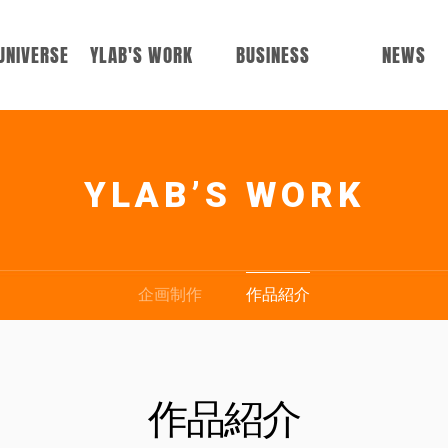
UNIVERSE
YLAB'S WORK
BUSINESS
NEWS
ERSTRING
企画制作
広告制作
ニュース
YLAB’S WORK
ESTRING
作品紹介
メディアミッ
ギャラリー
クス
翻訳事業
企画制作
作品紹介
作品紹介