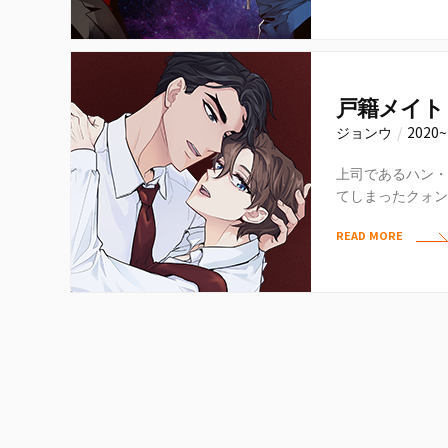
戸籍メイト
ジョンウ
/
2020
上司であるハン・
てしまったクォン
兄弟として再会す
READ MORE
同居…