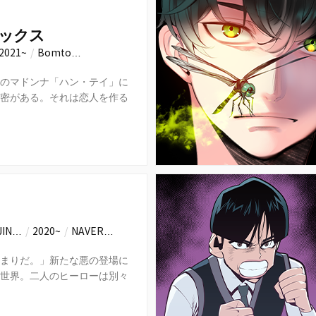
ックス
2021~
/
Bomto…
のマドンナ「ハン・テイ」に
密がある。それは恋人を作る
は解消したいということ。あ
JIN…
/
2020~
/
NAVER…
まりだ。」新たな悪の登場に
世界。二人のヒーローは別々
になるが…。