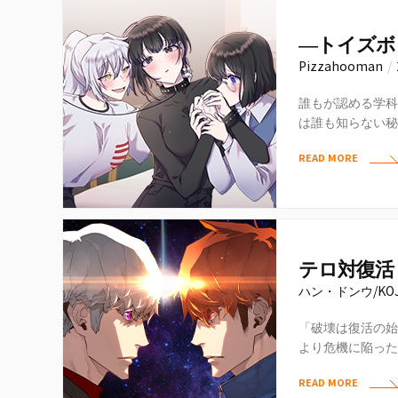
―トイズボ
Pizzahooman
/
誰もが認める学科
は誰も知らない秘
気はないが、欲求
READ MORE
る日…
テロ対復活
ハン・ドンウ/KO
「破壊は復活の始
より危機に陥った
の選択をすること
READ MORE