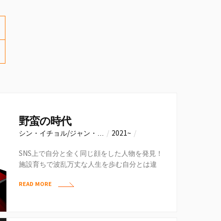
野蛮の時代
シン・イチョル/ジャン・…
/
2021~
/
NAVER…
SNS上で自分と全く同じ顔をした人物を発見！
施設育ちで波乱万丈な人生を歩む自分とは違
い、全てに恵まれているそいつ。もしや生き別
READ MORE
れた…