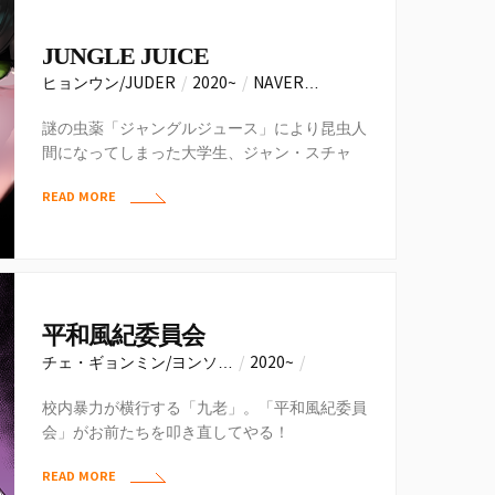
JUNGLE JUICE
ヒョンウン/JUDER
/
2020~
/
NAVER…
謎の虫薬「ジャングルジュース」により昆虫人
間になってしまった大学生、ジャン・スチャ
ン。彼はこの事実を隠しながら生きていたが、
READ MORE
ある日…
平和風紀委員会
チェ・ギョンミン/ヨンソ…
/
2020~
/
NAVER…
校内暴力が横行する「九老」。「平和風紀委員
会」がお前たちを叩き直してやる！
READ MORE