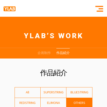
YLAB’S WORK
YLAB紹介
SUPERSTR
ヒストリー
BLUESTRIN
企画制作
作品紹介
組織
お問い合わせ
作品紹介
All
SUPERSTRING
BLUESTRING
REDSTRING
ELIMONA
OTHERS