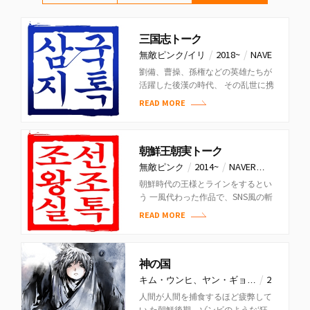
三国志トーク
/
/
無敵ピンク/イリ
2018~
NAVE
R…
劉備、曹操、孫権などの英雄たちが
活躍した後漢の時代、 その乱世に携
帯があったとしたら⁉SNSで連絡
READ MORE
し、YouTubeで兵士を募集…
朝鮮王朝実トーク
/
/
無敵ピンク
2014~
NAVER…
朝鮮時代の王様とラインをするとい
う 一風代わった作品で、SNS風の斬
新なフ ォーマットを見せるウェブト
READ MORE
ゥーン。
神の国
/
キム・ウンヒ、ヤン・ギョ…
2
/
014
小学館スピ…
人間が人間を捕食するほど疲弊して