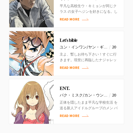
平凡な高校生ウ・キミョンが同じク
ラス の女子ヘジンを好きになる。し
かし彼 女の周りにはイケメン男子ば
READ MORE
かり。キミ ョンは彼女を…
Let's bible
/
ユン・インワン/ヤン・ギ…
20
/
16
COMIC…
主よ、暫しお待ち下さい！すぐに行
きます。現世に再臨したナジャレッ
ト様を堕天使たちの脅威から救うた
READ MORE
め１２人の弟子の末裔たちが集まリ
始…
ENT.
/
パク・ミスク/カン・ウン…
20
/
12~…
NAVER…
正体を隠したまま平凡な学校生活 を
送る新人アイドルグループのメン バ
と、芸能人のイメージを失墜させ る
READ MORE
と悪名高いファンフィク…