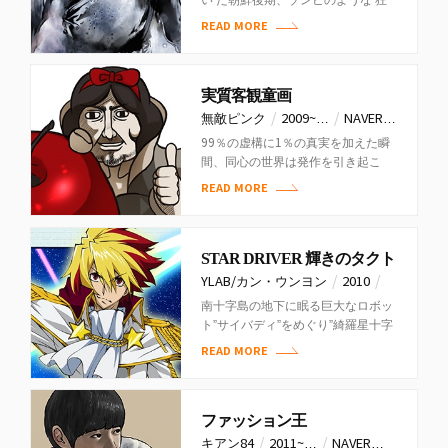
い た朝鮮後期、ゾンビのような‘狂
人症’患 者が溢れる朽ちた地で、王
READ MORE
になろうとす る少年と謎…
実質客観童画
/
/
無敵ピンク
2009~…
NAVER…
99％の虚構に1％の真実を加えた瞬
間、同心の世界は発作を引き起こ
す！
READ MORE
STAR DRIVER 輝きのタクト
/
/
YLAB/カン・ウンヨン
2010
スクウェア…
南十字島の地下に眠る巨大なロボッ
ト”サイバディ”をめぐり”綺羅星十字
団”と戦う銀河の美少年ツナシ・タク
READ MORE
トと周辺人物たちの青春を描い…
ファッション王
/
/
キアン84
2011~…
NAVER…