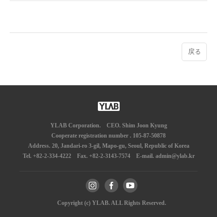
戻る
YLAB Corporation.
CEO. Shim Joon Kyung
Cooperate registration number . 105-87-50878
Address. 20, Jandari-ro 3-gil, Mapo-gu, Seoul, Republic of Korea
Tel. +82-2-334-4222
Fax. +82-2-3143-7574
E-mail. admin@ylab.kr
Copyright (c) YLAB. ALL Rights Reserved.