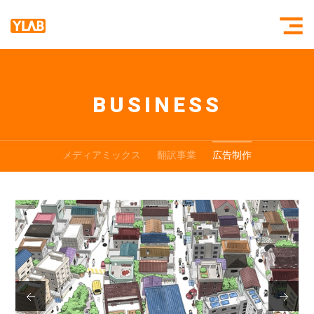
BUSINESS
YLAB紹介
SUPERSTR
ヒストリー
BLUESTRIN
メディアミックス
翻訳事業
広告制作
組織
お問い合わせ